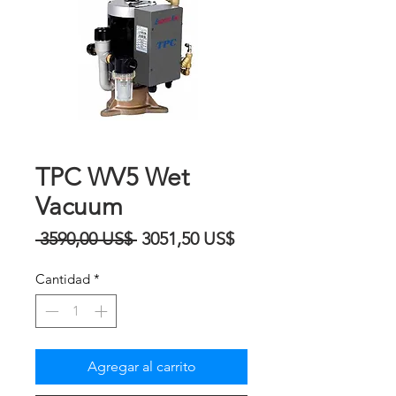
TPC WV5 Wet
Vacuum
Precio
Precio
 3590,00 US$ 
3051,50 US$
de
Cantidad
*
oferta
Agregar al carrito