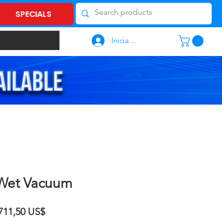
SPECIALS
Iniciar sesión
Wet Vacuum
ecio
Precio
711,50 US$