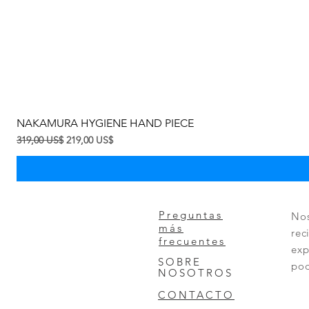
NAKAMURA HYGIENE HAND PIECE
Precio
Precio de oferta
319,00 US$
219,00 US$
Preguntas
Nos
más
rec
frecuentes
exp
SOBRE
pod
NOSOTROS
CONTACTO