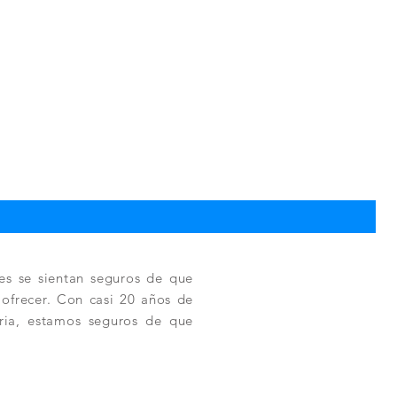
TPC
Pre
330
es se sientan seguros de que
a ofrecer. Con casi 20 años de
tria, estamos seguros de que