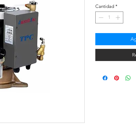
Cantidad
*
Ag
R