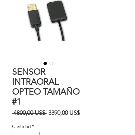
SENSOR
INTRAORAL
OPTEO TAMAÑO
#1
Precio
Precio
 4800,00 US$ 
3390,00 US$
de
Cantidad
*
oferta