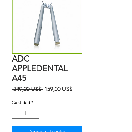
ADC
APPLEDENTAL
A45
Precio
Precio
 249,00 US$ 
159,00 US$
de
Cantidad
*
oferta
Agregar al carrito