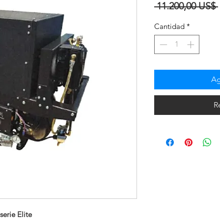
 11.200,00 US$ 
Cantidad
*
Ag
R
erie Elite