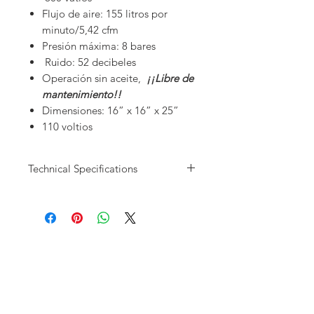
Flujo de aire: 155 litros por
minuto/5,42 cfm
Presión máxima: 8 bares
Ruido: 52 decibeles
Operación sin aceite,
¡¡Libre de
mantenimiento!!
Dimensiones: 16” x 16” x 25”
110 voltios
Technical Specifications
Motor Type
Oil-Less
Users
1 - 2
Design/HP
Dual Piston
Pump / 1 HP
Capacity
10 Gallon