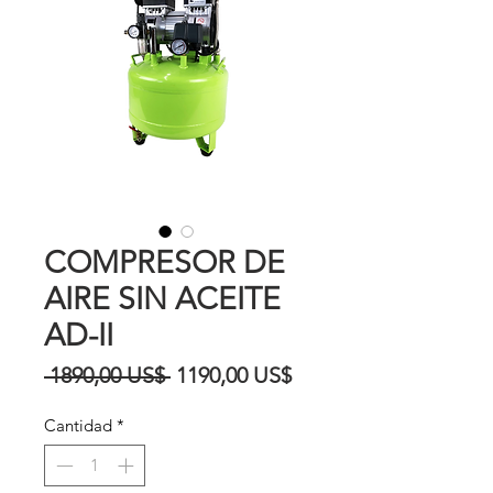
COMPRESOR DE
AIRE SIN ACEITE
AD-II
Precio
Precio
 1890,00 US$ 
1190,00 US$
de
Cantidad
*
oferta