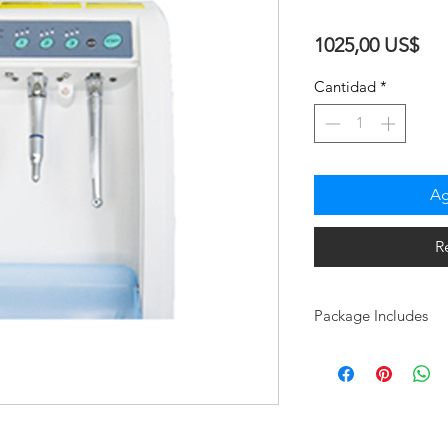
Pre
1025,00 US$
Cantidad
*
Ag
R
Package Includes
1 high speed / 2 
Mist filters (pack o
Lubrication fluid
Air filter