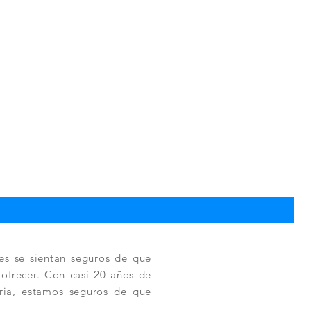
TPC
Pre
330
es se sientan seguros de que
a ofrecer. Con casi 20 años de
tria, estamos seguros de que