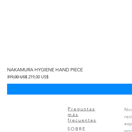
NAKAMURA HYGIENE HAND PIECE
Precio
Precio de oferta
319,00 US$
219,00 US$
Preguntas
Nos
más
rec
frecuentes
exp
SOBRE
pod