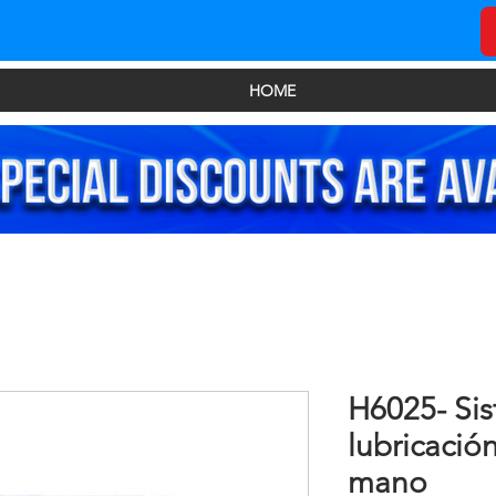
HOME
H6025- Si
lubricació
mano