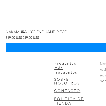
NAKAMURA HYGIENE HAND PIECE
Precio
Precio de oferta
319,00 US$
219,00 US$
Preguntas
Nos
más
rec
frecuentes
exp
SOBRE
pod
NOSOTROS
CONTACTO
POLÍTICA DE
TIENDA