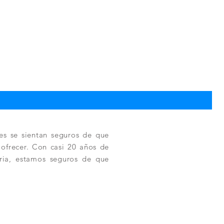
TPC
Pre
330
es se sientan seguros de que
a ofrecer. Con casi 20 años de
tria, estamos seguros de que