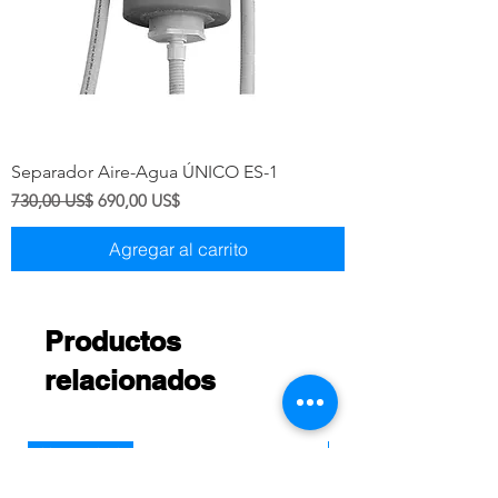
Separador Aire-Agua ÚNICO ES-1
Precio
Precio de oferta
730,00 US$
690,00 US$
Agregar al carrito
Productos
relacionados
New arrival
Nueva llegada