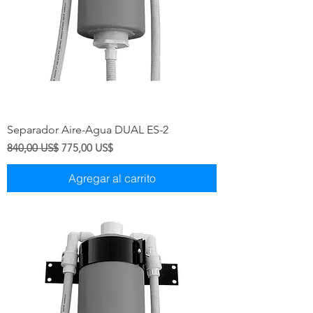
Separador Aire-Agua DUAL ES-2
Precio
Precio de oferta
840,00 US$
775,00 US$
Agregar al carrito