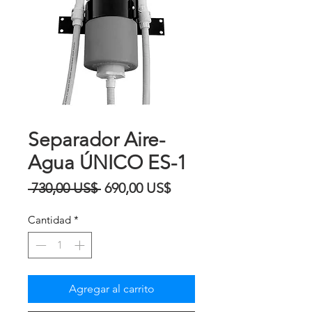
Separador Aire-
Agua ÚNICO ES-1
Precio
Precio
 730,00 US$ 
690,00 US$
de
Cantidad
*
oferta
Agregar al carrito