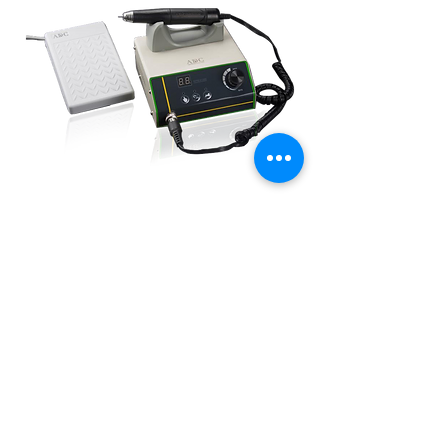
PIEZA DE MANO ELÉCTRICA ADC
BRUSHLESS 50.000RPM
Agotado
Productos
relacionados