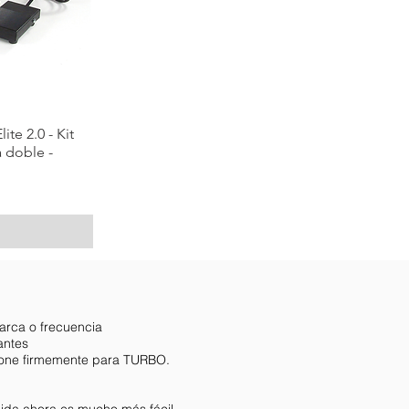
ite 2.0 - Kit
 doble -
marca o frecuencia
antes
sione firmemente para TURBO.
dida ahora es mucho más fácil