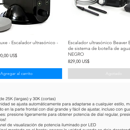
Vista rápida
Vista rápida
luxe - Escalador ultrasónico -
Escalador ultrasónico Beaver El
de sistema de botella de agua
NEGRO
ecio de oferta
0,00 US$
Precio
829,00 US$
Agregar al carrito
Agotado
de 25K (largas) y 30K (cortas)
 unidad se ajusta automáticamente para adaptarse a cualquier estilo, 
n la parte frontal con dial grande y fácil de ajustar, incluso con gu
nes: presione ligeramente para obtener potencia de dial regular, pre
dos!
anel de visualización de potencia iluminado por LED
ncipal montado en el frente: apagar la unidad cuando se deja desaten