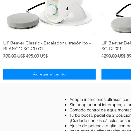
Vista rápida
Lil' Beaver Classic - Escalador ultrasónico -
Lil' Beaver De
BLANCO SC-CL001
SC-DL001
Precio
Precio de oferta
Precio
Pr
790,00 US$
495,00 US$
1290,00 US$
89
Agregar al carrito
Acepta inserciones ultrasónicas 
Sin adaptador ni interruptor, la
Cómodo control de agua montado e
Turbo boost, pedal de 2 posicio
¡Cuidado con los cálculos pesa
Ajuste de potencia digital con p
Interruptor de alimentación pri