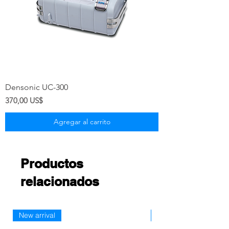
Densonic UC-300
Precio
370,00 US$
Agregar al carrito
Productos
relacionados
New arrival
Nueva llegada