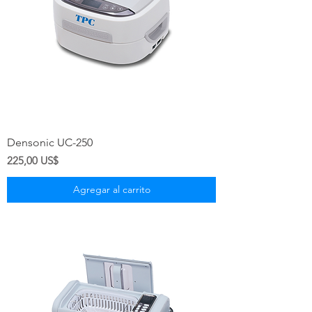
Densonic UC-250
Precio
225,00 US$
Agregar al carrito