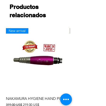
Productos
relacionados
New arrival
Nueva llegada
NAKAMURA HYGIENE HAND PIECE
TPC MS3000 Mirage 
Side Delivery System
Precio
Precio de oferta
319,00 US$
219,00 US$