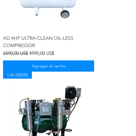
AD 4HP ULTRA-CLEAN OIL-LESS
COMPRESSOR
Precio
Precio de oferta
6590,00 US$
4990,00 US$
Agregar al carrito
1-8 USERS