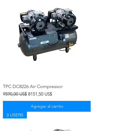
TPC DC8226 Air Compressor
Precio
Precio de oferta
9590,00 US$
8151,50 US$
Agregar al carrito
3 USERS