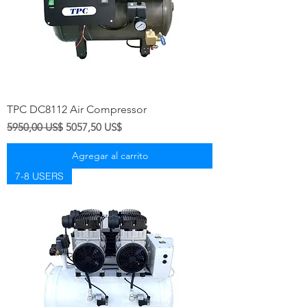
TPC DC8112 Air Compressor
Precio
Precio de oferta
5950,00 US$
5057,50 US$
Agregar al carrito
7-8 USERS