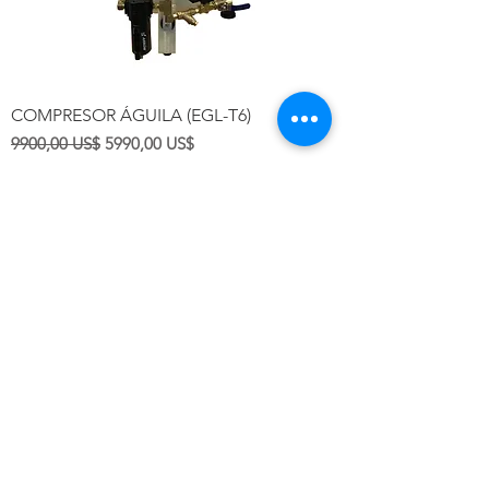
COMPRESOR ÁGUILA (EGL-T6)
Precio
Precio de oferta
9900,00 US$
5990,00 US$
Agregar al carrito
1-6 USUARIOS