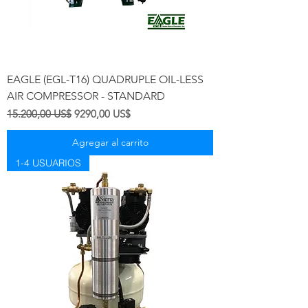
EAGLE (EGL-T16) QUADRUPLE OIL-LESS
AIR COMPRESSOR - STANDARD
Precio
Precio de oferta
15.200,00 US$
9290,00 US$
Agregar al carrito
1-4 USUARIOS