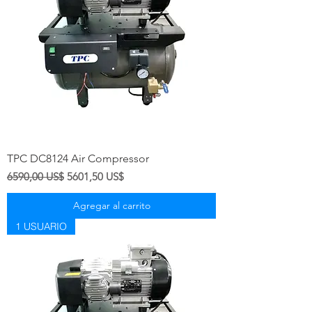
TPC DC8124 Air Compressor
Precio
Precio de oferta
6590,00 US$
5601,50 US$
Agregar al carrito
1 USUARIO