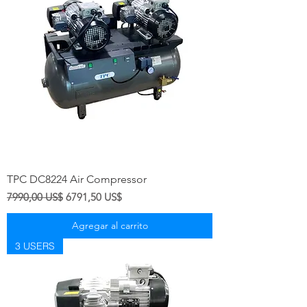
TPC DC8224 Air Compressor
Precio
Precio de oferta
7990,00 US$
6791,50 US$
Agregar al carrito
3 USERS