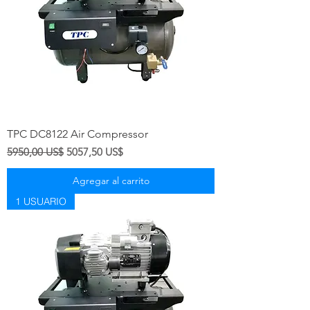
TPC DC8122 Air Compressor
Precio
Precio de oferta
5950,00 US$
5057,50 US$
Agregar al carrito
1 USUARIO