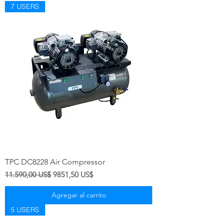
7 USERS
TPC DC8228 Air Compressor
Precio
Precio de oferta
11.590,00 US$
9851,50 US$
Agregar al carrito
5 USERS