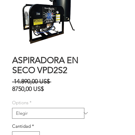
ASPIRADORA EN
SECO VPD2S2
Precio
 14.890,00 US$ 
Precio
8750,00 US$
de
Options
*
oferta
Cantidad
*