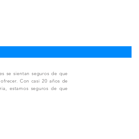
TPC
Pre
330
es se sientan seguros de que
a ofrecer. Con casi 20 años de
tria, estamos seguros de que