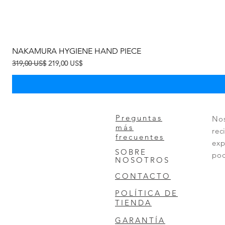
NAKAMURA HYGIENE HAND PIECE
Precio
Precio de oferta
319,00 US$
219,00 US$
Preguntas
Nos
más
rec
frecuentes
exp
SOBRE
pod
NOSOTROS
CONTACTO
POLÍTICA DE
TIENDA
GARANTÍA