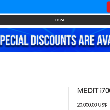
HOME
MEDIT i70
P
20.000,00 US$