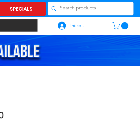
SPECIALS
Iniciar sesión
0
recio